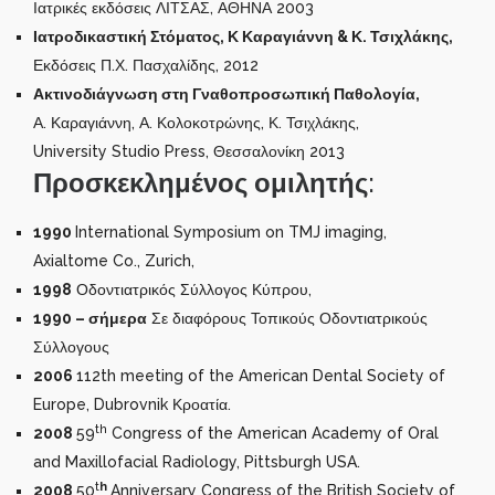
Ιατρικές εκδόσεις ΛΙΤΣΑΣ, ΑΘΗΝΑ 2003
Ιατροδικαστική Στόματος, Κ Καραγιάννη & Κ. Τσιχλάκης,
Εκδόσεις Π.Χ. Πασχαλίδης, 2012
Ακτινοδιάγνωση στη Γναθοπροσωπική Παθολογία,
Α. Καραγιάννη, Α. Κολοκοτρώνης, Κ. Τσιχλάκης,
University Studio Press, Θεσσαλονίκη 2013
Προσκεκλημένος
ομιλητής
:
1990
International Symposium on TMJ imaging,
Axialtome Co., Zurich,
1998
Οδοντιατρικός Σύλλογος Κύπρου,
1990 – σήμερα
Σε διαφόρους Τοπικούς Οδοντιατρικούς
Σύλλογους
2006
112th meeting of the American Dental Society of
Europe, Dubrovnik Κροατία.
th
2008
59
Congress of the American Academy of Oral
and Maxillofacial Radiology, Pittsburgh USA.
t
h
2008
50
Anniversary Congress of the British Society of