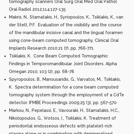
tomography scanners Oral Surg Oral Med Oral Pathol
Oral Radiol 2012;114:127-135
Makris, N., Stamatakis, H., Syriopoulos, K., Tsiklakis, K., van
der Stelt, P.F. Evaluation of the visibility and the course
of the mandibular incisive canal and the lingual foramen
using cone-beam computed tomography, Clinical Oral
Implants Research 2010;21 (7), pp. 766-771
Tsiklakis, K. Cone Beam Computed Tomographic
Findings in Temporomandibular Joint Disorders. Alpha
Omegan 2010; 103 (2), pp. 68-78
Spyropoulos, B., Manousaridis, G., Varvatos, M., Tsiklakis,
K. Spectra determination for a cone beam computed
tomography system through the employment of a CdTe
detector. IFMBE Proceedings 2009;25 (3), pp. 567-570
Markou, N., Pepelassi, E., Vavouraki, H., Stamatakis, H.C.,
Nikolopoulos, G., Vrotsos, I., Tsiklakis, K. Treatment of
periodontal endosseous defects with platelet-rich
plasma alone or in combination with demineralized