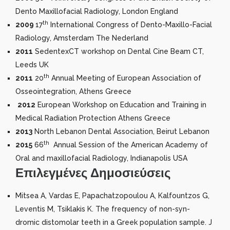
Dento Maxillofacial Radiology, London England
th
2009
17
International Congress of Dento-Maxillo-Facial
Radiology, Amsterdam The Nederland
2011
SedentexCT workshop on Dental Cine Beam CT,
Leeds UK
th
2011
20
Annual Meeting of European Association of
Osseointegration, Athens Greece
2012
European Workshop on Education and Training in
Medical Radiation Protection Athens Greece
2013
North Lebanon Dental Association, Beirut Lebanon
th
2015
66
Annual Session of the American Academy of
Oral and maxillofacial Radiology, Indianapolis USA
Επιλεγμένες Δημοσιεύσεις
Mitsea A, Vardas E, Papachatzopoulou A, Kalfountzos G,
Leventis M, Tsiklakis K. The frequency of non-syn-
dromic distomolar teeth in a Greek population sample. J