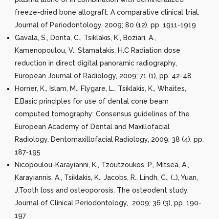
freeze-dried bone allograft: A comparative clinical trial.
Journal of Periodontology, 2009; 80 (12), pp. 1911-1919
Gavala, S., Donta, C., Tsiklakis, K., Boziari, A.,
Kamenopoulou, V., Stamatakis, H.C Radiation dose
reduction in direct digital panoramic radiography,
European Journal of Radiology, 2009; 71 (1), pp. 42-48
Horner, K., Islam, M., Flygare, L., Tsiklakis, K., Whaites,
E.Basic principles for use of dental cone beam
computed tomography: Consensus guidelines of the
European Academy of Dental and Maxillofacial
Radiology, Dentomaxillofacial Radiology, 2009; 38 (4), pp.
187-195
Nicopoulou-Karayianni, K., Tzoutzoukos, P., Mitsea, A.,
Karayiannis, A., Tsiklakis, K., Jacobs, R., Lindh, C., (…), Yuan,
J.Tooth loss and osteoporosis: The osteodent study,
Journal of Clinical Periodontology, 2009; 36 (3), pp. 190-
197