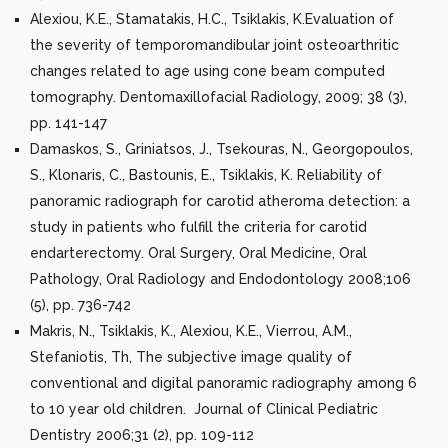
Alexiou, K.E., Stamatakis, H.C., Tsiklakis, K.Evaluation of
the severity of temporomandibular joint osteoarthritic
changes related to age using cone beam computed
tomography. Dentomaxillofacial Radiology, 2009; 38 (3),
pp. 141-147
Damaskos, S., Griniatsos, J., Tsekouras, N., Georgopoulos,
S., Klonaris, C., Bastounis, E., Tsiklakis, K. Reliability of
panoramic radiograph for carotid atheroma detection: a
study in patients who fulfill the criteria for carotid
endarterectomy. Oral Surgery, Oral Medicine, Oral
Pathology, Oral Radiology and Endodontology 2008;106
(5), pp. 736-742
Makris, N., Tsiklakis, K., Alexiou, K.E., Vierrou, A.M.,
Stefaniotis, Th, The subjective image quality of
conventional and digital panoramic radiography among 6
to 10 year old children. Journal of Clinical Pediatric
Dentistry 2006;31 (2), pp. 109-112