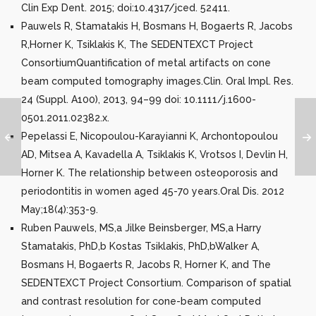
Clin Exp Dent. 2015; doi:10.4317/jced. 52411.
Pauwels R, Stamatakis H, Bosmans H, Bogaerts R, Jacobs
R,Horner K, Tsiklakis K, The SEDENTEXCT Project
ConsortiumQuantification of metal artifacts on cone
beam computed tomography images.Clin. Oral Impl. Res.
24 (Suppl. A100), 2013, 94–99 doi: 10.1111/j.1600-
0501.2011.02382.x.
Pepelassi E, Nicopoulou-Karayianni K, Archontopoulou
AD, Mitsea A, Kavadella A, Tsiklakis K, Vrotsos I, Devlin H,
Horner K. The relationship between osteoporosis and
periodontitis in women aged 45-70 years.Oral Dis. 2012
May;18(4):353-9.
Ruben Pauwels, MS,a Jilke Beinsberger, MS,a Harry
Stamatakis, PhD,b Kostas Tsiklakis, PhD,bWalker A,
Bosmans H, Bogaerts R, Jacobs R, Horner K, and The
SEDENTEXCT Project Consortium. Comparison of spatial
and contrast resolution for cone-beam computed