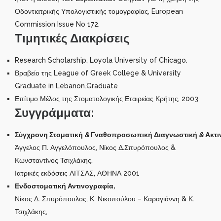
Οδοντιατρικής Υπολογιστικής τομογραφίας, European
Commission Issue No 172.
Τιμητικές Διακρίσεις
Research Scholarship, Loyola University of Chicago.
Βραβείο της League of Greek College & University
Graduate in Lebanon.Graduate
Επίτιμο Μέλος της Στοματολογικής Εταιρείας Κρήτης, 2003
Συγγράμματα:
Σύγχρονη
Στοματική
&
Γναθοπροσωπική
Διαγνωστική
&
Ακτι
Άγγελος Π. Αγγελόπουλος, Νίκος Δ.Σπυρόπουλος &
Κωνσταντίνος Τσιχλάκης,
Ιατρικές εκδόσεις ΛΙΤΣΑΣ, ΑΘΗΝΑ 2001
Ενδοστοματική
Αντινογραφία
,
Νίκος Δ. Σπυρόπουλος, Κ. Νικοπούλου – Καραγιάννη & Κ.
Τσιχλάκης,