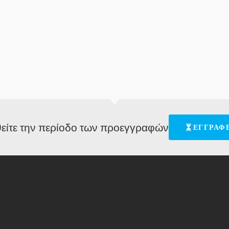
είτε την περίοδο των προεγγραφών
ΕΓΓΡΑΦΕ
[ess_grid alias="allsponsors"] © HAOMS2018 - Designed by Dimitrios Papadakis