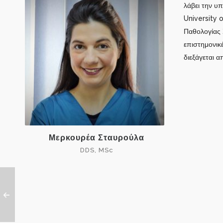
λάβει την υ
University o
Παθολογίας Σ
επιστημονικ
διεξάγεται α
Μερκουρέα Σταυρούλα
DDS, MSc