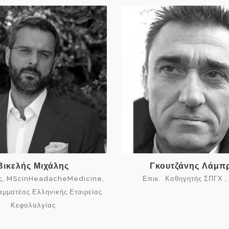
Βικελής Μιχάλης
Γκουτζάνης Λάμπ
ς, MScinHeadacheMedicine,
Επικ. Καθηγητής ΣΠΓΧ 
ραμματέας Ελληνικής Εταιρείας
Κεφαλαλγίας