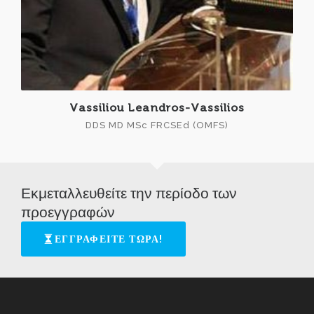
Vassiliou Leandros-Vassilios
DDS MD MSc FRCSEd (OMFS)
Εκμεταλλευθείτε την περίοδο των
προεγγραφών
ΕΓΓΡΑΦΕΙΤΕ ΤΩΡΑ!