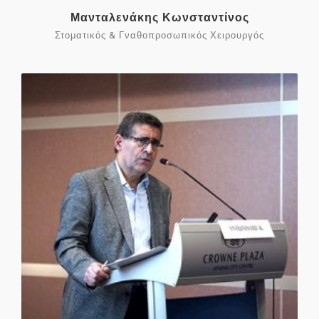
Μανταλενάκης Κωνσταντίνος
Στοματικός & Γναθοπροσωπικός Χειρουργός