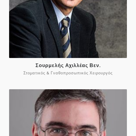
Σουρμελής Αχιλλέας Βεν.
Στοματικός & Γναθοπροσωπικός Χειρουργός