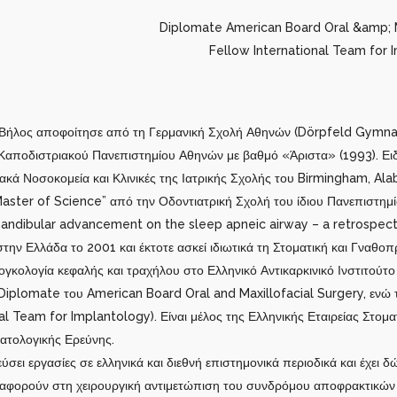
Diplomate American Board Oral &amp; M
Fellow International Team for 
Βήλος αποφοίτησε από τη Γερμανική Σχολή Αθηνών (Dörpfeld Gymnasi
 Καποδιστριακού Πανεπιστημίου Αθηνών με βαθμό «Άριστα» (1993). Ει
ακά Νοσοκομεία και Κλινικές της Ιατρικής Σχολής του Birmingham, Ala
ster of Science” από την Οδοντιατρική Σχολή του ίδιου Πανεπιστημίο
andibular advancement on the sleep apneic airway – a retrospecti
την Ελλάδα το 2001 και έκτοτε ασκεί ιδιωτικά τη Στοματική και Γναθ
ογκολογία κεφαλής και τραχήλου στο Ελληνικό Αντικαρκινικό Ινστιτούτ
iplomate του American Board Oral and Maxillofacial Surgery, ενώ το 2
nal Team for Implantology). Είναι μέλος της Ελληνικής Εταιρείας Στομ
τολογικής Ερεύνης.
ύσει εργασίες σε ελληνικά και διεθνή επιστημονικά περιοδικά και έχει 
αφορούν στη χειρουργική αντιμετώπιση του συνδρόμου αποφρακτικών 