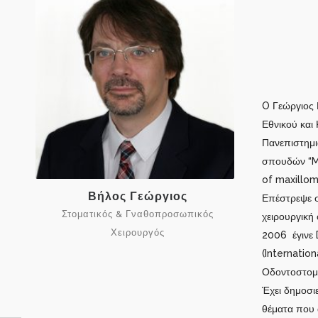
O Γεώργιος 
Εθνικού και
Πανεπιστημι
σπουδών “Ma
of maxillom
Βήλος Γεώργιος
Επέστρεψε σ
Στοματικός & Γναθοπροσωπικός
χειρουργική 
Χειρουργός
2006 έγινε D
(Internatio
Οδοντοστομα
Έχει δημοσιε
θέματα που 