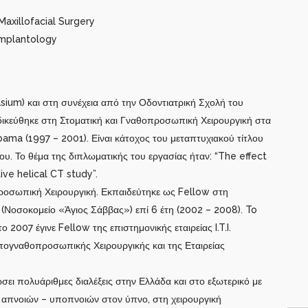
axillofacial Surgery
Implantology
um) και στη συνέχεια από την Οδοντιατρική Σχολή του
δικεύθηκε στη Στοματική και Γναθοπροσωπική Χειρουργική στα
bama (1997 – 2001). Είναι κάτοχος του μεταπτυχιακού τίτλου
υ. Το θέμα της διπλωματικής του εργασίας ήταν: “The effect
ve helical CT study”.
οπροσωπική Χειρουργική. Εκπαιδεύτηκε ως Fellow στη
ο (Νοσοκομείο «Άγιος Σάββας») επί 6 έτη (2002 – 2008). To
007 έγινε Fellow της επιστημονικής εταιρείας I.T.I.
ατογναθοπροσωπικής Χειρουργικής και της Εταιρείας
δώσει πολυάριθμες διαλέξεις στην Ελλάδα και στο εξωτερικό με
απνοιών – υποπνοιών στον ύπνο, στη χειρουργική