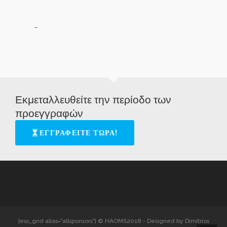
…
Εκμεταλλευθείτε την περίοδο των
προεγγραφών
ΕΓΓΡΑΦΕΙΤΕ ΤΩΡΑ!
[ess_grid alias="allsponsors"] © HAOMS2018 - Designed by Dimitrios